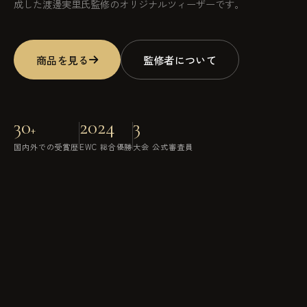
成した渡邊実里氏監修のオリジナルツィーザーです。
商品を見る
監修者について
30
2024
3
+
国内外での受賞歴
EWC 総合優勝
大会 公式審査員